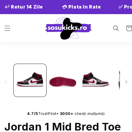
Salt la
↩️ Retur 14 Zile
💳 Plata în Rate
✅ Pr
conținut
Co
Salt la
informațiile
despre
produs
•
4.7/5
TrustPilot
3000+
clienți mulțumiți
Jordan 1 Mid Bred Toe