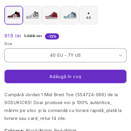
+
46
919 lei
1.068 lei
Preț
Preț
-13%
redus
obișnuit
Size
Adăugă în coș
Cumpără Jordan 1 Mid Bred Toe (554724-066) de la
SOSUKICKS! Doar produse noi și 100% autentice,
mărimi pe stoc și la comandă cu livrare rapidă, plată la
livrare sau card, retur 14 zile.
Culoare:
Black/Noble Red-White