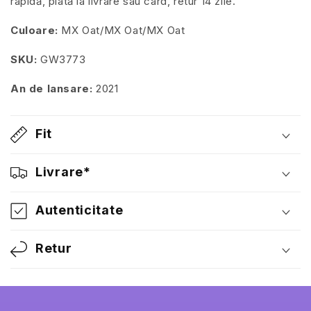
rapidă, plată la livrare sau card, retur 14 zile.
Culoare:
MX Oat/MX Oat/MX Oat
SKU:
GW3773
An de lansare:
2021
Fit
Livrare*
Autenticitate
Retur