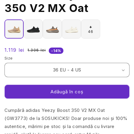
350 V2 MX Oat
+
46
1.119 lei
1.306 lei
Preț
Preț
-14%
redus
obișnuit
Size
Adăugă în coș
Cumpără adidas Yeezy Boost 350 V2 MX Oat
(GW3773) de la SOSUKICKS! Doar produse noi și 100%
autentice, mărimi pe stoc și la comandă cu livrare