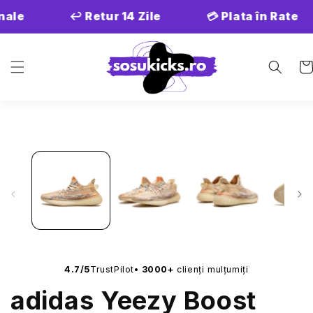
Salt la
nale
↩️ Retur 14 Zile
💳 Plata în Rate
conținut
Co
Salt la
informațiile
despre
produs
•
4.7/5
TrustPilot
3000+
clienți mulțumiți
adidas Yeezy Boost