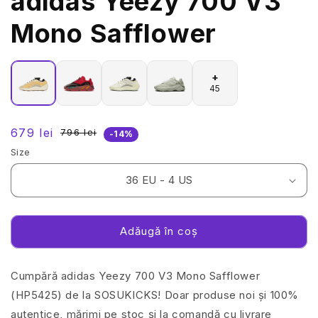
adidas Yeezy 700 V3
Mono Safflower
+
45
679 lei
796 lei
Preț
Preț
-14%
redus
obișnuit
Size
Adăugă în coș
Cumpără adidas Yeezy 700 V3 Mono Safflower
(HP5425) de la SOSUKICKS! Doar produse noi și 100%
autentice, mărimi pe stoc și la comandă cu livrare