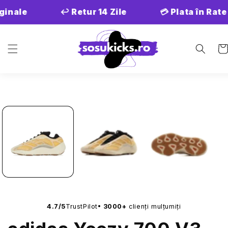
Salt la
ginale
↩️ Retur 14 Zile
💳 Plata în Rate
conținut
Co
Salt la
informațiile
despre
produs
•
4.7/5
TrustPilot
3000+
clienți mulțumiți